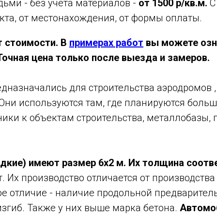
дьми - без учета материалов -
от 1500 р/кв.м.
С
кта, от местонахождения, от формы оплаты.
 стоимости. В
примерах работ
вы можете озн
очная цена только после выезда и замеров.
дназначались для строительства аэродромов , 
Они используются там, где планируются больш
ники к объектам строительства, металлобаз
кие) имеют размер 6х2 м. Их толщина соотве
 т. Их производство
отличается от производств
 отличие - наличие продольной предварител
изгиб. Также у них выше марка бетона.
Автомоб