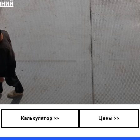
аний
Калькулятор >>
Цены >>