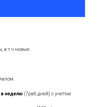
 в т.ч новые.
иалом.
м в неделю
(7раб.дней) с учетом